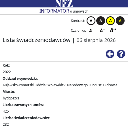
Przejdź do strony głównej
Przejdź do zmiany kontrastu
Przejdź do zmiany czcionki
Przejdź do strony wstecz
Przejdź do pomocy
Przejdź do nagłówka tabeli
Przejdź do stronicowania
Przejdź do strony głównej
Przejdź do strony głównej
INFORMATOR
o umowach
Kontrast:
Czcionka:
Lista świadczeniodawców
|
06 sierpnia 2026
Rok:
2022
Oddział wojewódzki:
Kujawsko-Pomorski Oddział Wojewódzki Narodowego Funduszu Zdrowia
Miasto:
bydgoszcz
Liczba zawartych umów:
425
Liczba świadczeniodawców:
232