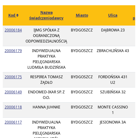
Nazwa
Kod
Miasto
Ulica
świadczeniodawcy
po
20006184
IJMG SPÓŁKA Z
BYDGOSZCZ
DĄBROWA 23
8
OGRANICZONĄ
ODPOWIEDZIALNOŚCIĄ
20006179
INDYWIDUALNA
BYDGOSZCZ
ZBRACHLIŃSKA 43
8
PRAKTYKA
PIELĘGNIARSKA
LUDMIŁA BUDZIŃSKA
20006175
RESPIREA TOMASZ
BYDGOSZCZ
FORDOŃSKA 431
8
ŻĄDŁO
U2
20006149
ENDOMED-IKAR SP. Z
BYDGOSZCZ
SZUBIŃSKA 32
8
O.O.
20006118
HANNA JUHNKE
BYDGOSZCZ
MONTE CASSINO
8
1
20006117
INDYWIDUALNA
BYDGOSZCZ
JESIONOWA 3A
8
PRAKTYKA
PIELĘGNIARSKA