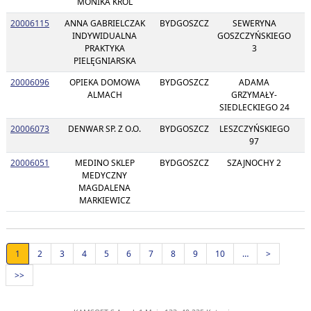
MONIKA KRÓL
20006115
ANNA GABRIELCZAK
BYDGOSZCZ
SEWERYNA
8
INDYWIDUALNA
GOSZCZYŃSKIEGO
PRAKTYKA
3
PIELĘGNIARSKA
20006096
OPIEKA DOMOWA
BYDGOSZCZ
ADAMA
8
ALMACH
GRZYMAŁY-
SIEDLECKIEGO 24
20006073
DENWAR SP. Z O.O.
BYDGOSZCZ
LESZCZYŃSKIEGO
8
97
20006051
MEDINO SKLEP
BYDGOSZCZ
SZAJNOCHY 2
8
MEDYCZNY
MAGDALENA
MARKIEWICZ
1
2
3
4
5
6
7
8
9
10
…
>
>>