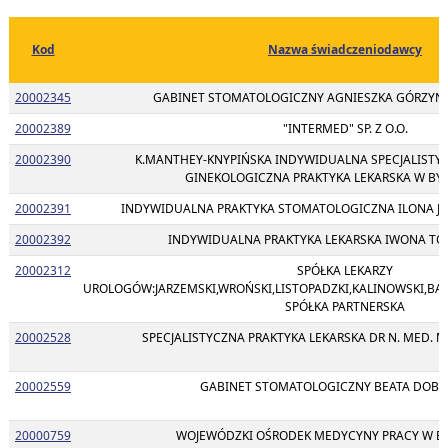
Kod
Nazwa świadczeniodawcy
20002345
GABINET STOMATOLOGICZNY AGNIESZKA GÓRZYŃS
20002389
"INTERMED" SP. Z O.O.
20002390
K.MANTHEY-KNYPIŃSKA INDYWIDUALNA SPECJALISTY
GINEKOLOGICZNA PRAKTYKA LEKARSKA W B
20002391
INDYWIDUALNA PRAKTYKA STOMATOLOGICZNA ILONA J
20002392
INDYWIDUALNA PRAKTYKA LEKARSKA IWONA TO
20002312
SPÓŁKA LEKARZY
UROLOGÓW:JARZEMSKI,WROŃSKI,LISTOPADZKI,KALINOWSKI,BARE
SPÓŁKA PARTNERSKA
20002528
SPECJALISTYCZNA PRAKTYKA LEKARSKA DR N. MED. 
20002559
GABINET STOMATOLOGICZNY BEATA DOBR
20000759
WOJEWÓDZKI OŚRODEK MEDYCYNY PRACY W B