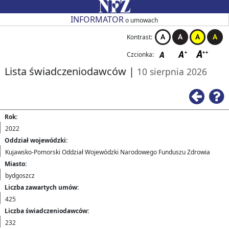
Przejdź do strony głównej
Przejdź do zmiany kontrastu
Przejdź do zmiany czcionki
Przejdź do strony wstecz
Przejdź do pomocy
Przejdź do nagłówka tabeli
Przejdź do stronicowania
Przejdź do strony głównej
Przejdź do strony głównej
INFORMATOR
o umowach
Kontrast:
Czcionka:
Lista świadczeniodawców
|
10 sierpnia 2026
Rok:
2022
Oddział wojewódzki:
Kujawsko-Pomorski Oddział Wojewódzki Narodowego Funduszu Zdrowia
Miasto:
bydgoszcz
Liczba zawartych umów:
425
Liczba świadczeniodawców:
232