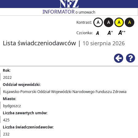
Przejdź do strony głównej
Przejdź do zmiany kontrastu
Przejdź do zmiany czcionki
Przejdź do strony wstecz
Przejdź do pomocy
Przejdź do nagłówka tabeli
Przejdź do stronicowania
Przejdź do strony głównej
Przejdź do strony głównej
INFORMATOR
o umowach
Kontrast:
Czcionka:
Lista świadczeniodawców
|
10 sierpnia 2026
Rok:
2022
Oddział wojewódzki:
Kujawsko-Pomorski Oddział Wojewódzki Narodowego Funduszu Zdrowia
Miasto:
bydgoszcz
Liczba zawartych umów:
425
Liczba świadczeniodawców:
232