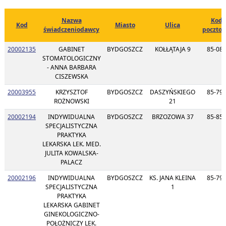
Nazwa
Kod
Kod
Miasto
Ulica
świadczeniodawcy
poczto
20002135
GABINET
BYDGOSZCZ
KOŁŁĄTAJA 9
85-08
STOMATOLOGICZNY
- ANNA BARBARA
CISZEWSKA
20003955
KRZYSZTOF
BYDGOSZCZ
DASZYŃSKIEGO
85-79
ROŻNOWSKI
21
20002194
INDYWIDUALNA
BYDGOSZCZ
BRZOZOWA 37
85-85
SPECJALISTYCZNA
PRAKTYKA
LEKARSKA LEK. MED.
JULITA KOWALSKA-
PALACZ
20002196
INDYWIDUALNA
BYDGOSZCZ
KS. JANA KLEINA
85-79
SPECJALISTYCZNA
1
PRAKTYKA
LEKARSKA GABINET
GINEKOLOGICZNO-
POŁOŻNICZY LEK.