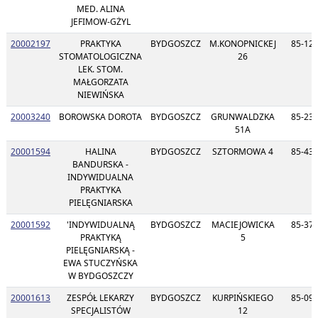
MED. ALINA
JEFIMOW-GŻYL
20002197
PRAKTYKA
BYDGOSZCZ
M.KONOPNICKEJ
85-12
STOMATOLOGICZNA
26
LEK. STOM.
MAŁGORZATA
NIEWIŃSKA
20003240
BOROWSKA DOROTA
BYDGOSZCZ
GRUNWALDZKA
85-23
51A
20001594
HALINA
BYDGOSZCZ
SZTORMOWA 4
85-43
BANDURSKA -
INDYWIDUALNA
PRAKTYKA
PIELĘGNIARSKA
20001592
'INDYWIDUALNĄ
BYDGOSZCZ
MACIEJOWICKA
85-37
PRAKTYKĄ
5
PIELĘGNIARSKĄ -
EWA STUCZYŃSKA
W BYDGOSZCZY
20001613
ZESPÓŁ LEKARZY
BYDGOSZCZ
KURPIŃSKIEGO
85-09
SPECJALISTÓW
12