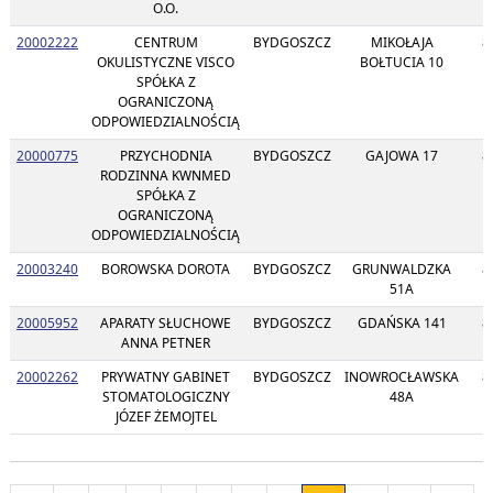
O.O.
20002222
CENTRUM
BYDGOSZCZ
MIKOŁAJA
8
OKULISTYCZNE VISCO
BOŁTUCIA 10
SPÓŁKA Z
OGRANICZONĄ
ODPOWIEDZIALNOŚCIĄ
20000775
PRZYCHODNIA
BYDGOSZCZ
GAJOWA 17
8
RODZINNA KWNMED
SPÓŁKA Z
OGRANICZONĄ
ODPOWIEDZIALNOŚCIĄ
20003240
BOROWSKA DOROTA
BYDGOSZCZ
GRUNWALDZKA
8
51A
20005952
APARATY SŁUCHOWE
BYDGOSZCZ
GDAŃSKA 141
8
ANNA PETNER
20002262
PRYWATNY GABINET
BYDGOSZCZ
INOWROCŁAWSKA
8
STOMATOLOGICZNY
48A
JÓZEF ŻEMOJTEL