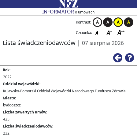
Przejdź do strony głównej
Przejdź do zmiany kontrastu
Przejdź do zmiany czcionki
Przejdź do strony wstecz
Przejdź do pomocy
Przejdź do nagłówka tabeli
Przejdź do stronicowania
Przejdź do strony głównej
Przejdź do strony głównej
INFORMATOR
o umowach
Kontrast:
Czcionka:
Lista świadczeniodawców
|
07 sierpnia 2026
Rok:
2022
Oddział wojewódzki:
Kujawsko-Pomorski Oddział Wojewódzki Narodowego Funduszu Zdrowia
Miasto:
bydgoszcz
Liczba zawartych umów:
425
Liczba świadczeniodawców:
232