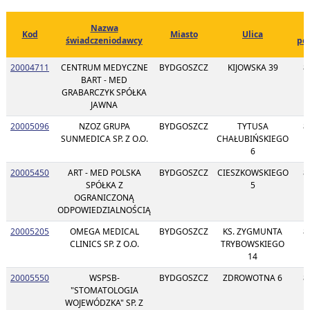
Nazwa
Kod
Miasto
Ulica
świadczeniodawcy
po
20004711
CENTRUM MEDYCZNE
BYDGOSZCZ
KIJOWSKA 39
8
BART - MED
GRABARCZYK SPÓŁKA
JAWNA
20005096
NZOZ GRUPA
BYDGOSZCZ
TYTUSA
8
SUNMEDICA SP. Z O.O.
CHAŁUBIŃSKIEGO
6
20005450
ART - MED POLSKA
BYDGOSZCZ
CIESZKOWSKIEGO
8
SPÓŁKA Z
5
OGRANICZONĄ
ODPOWIEDZIALNOŚCIĄ
20005205
OMEGA MEDICAL
BYDGOSZCZ
KS. ZYGMUNTA
8
CLINICS SP. Z O.O.
TRYBOWSKIEGO
14
20005550
WSPSB-
BYDGOSZCZ
ZDROWOTNA 6
8
"STOMATOLOGIA
WOJEWÓDZKA" SP. Z