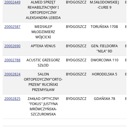
20002449
ALMED SPRZĘT
BYDGOSZCZ
M.SKŁODOWSKIEJ
85
REHABILITACYJNY I
-CURIE 9
ORTOPEDYCZNY
ALEKSANDRA LEBIDA
20002587
MEDSKLEP
BYDGOSZCZ
TORUŃSKA 170B
85
WŁODZIMIERZ
WÓJCICKI
20002690
APTEKA VENUS
BYDGOSZCZ
GEN. FIELDORFA
85
"NILA" 9D
20002788
ACUSTIC GRZEGORZ
BYDGOSZCZ
DWORCOWA 110
85
SZŁOD
20002824
SALON
BYDGOSZCZ
HORODELSKA 5
85
ORTOPEDYCZNY"ORTO-
PRZEM" RUCIŃSKI
PRZEMYSŁAW
20002825
ZAKŁAD OPTYCZNY
BYDGOSZCZ
GDAŃSKA 78
85
"FOKUS" JUSTYNA
MRÓWCZYŃSKA-
SZCZUROWSKA