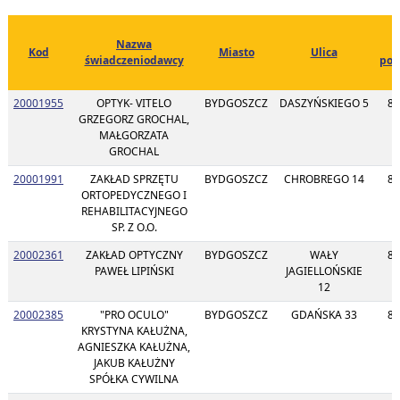
Nazwa
Kod
Miasto
Ulica
świadczeniodawcy
poc
20001955
OPTYK- VITELO
BYDGOSZCZ
DASZYŃSKIEGO 5
85
GRZEGORZ GROCHAL,
MAŁGORZATA
GROCHAL
20001991
ZAKŁAD SPRZĘTU
BYDGOSZCZ
CHROBREGO 14
85
ORTOPEDYCZNEGO I
REHABILITACYJNEGO
SP. Z O.O.
20002361
ZAKŁAD OPTYCZNY
BYDGOSZCZ
WAŁY
85
PAWEŁ LIPIŃSKI
JAGIELLOŃSKIE
12
20002385
"PRO OCULO"
BYDGOSZCZ
GDAŃSKA 33
85
KRYSTYNA KAŁUŻNA,
AGNIESZKA KAŁUŻNA,
JAKUB KAŁUŻNY
SPÓŁKA CYWILNA