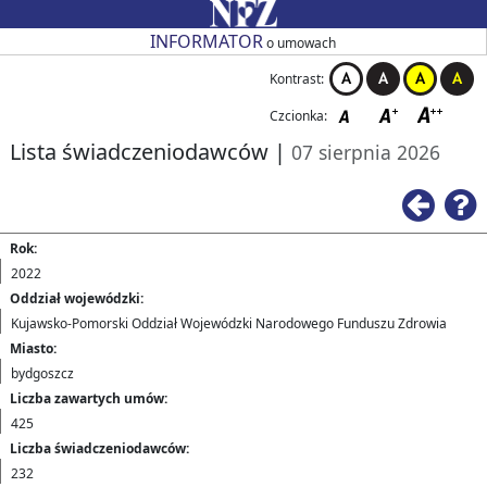
Przejdź do strony głównej
Przejdź do zmiany kontrastu
Przejdź do zmiany czcionki
Przejdź do strony wstecz
Przejdź do pomocy
Przejdź do nagłówka tabeli
Przejdź do stronicowania
Przejdź do strony głównej
Przejdź do strony głównej
INFORMATOR
o umowach
Kontrast:
Czcionka:
Lista świadczeniodawców
|
07 sierpnia 2026
Rok:
2022
Oddział wojewódzki:
Kujawsko-Pomorski Oddział Wojewódzki Narodowego Funduszu Zdrowia
Miasto:
bydgoszcz
Liczba zawartych umów:
425
Liczba świadczeniodawców:
232