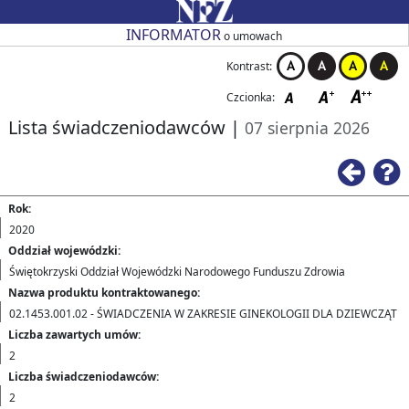
Przejdź do strony głównej
Przejdź do zmiany kontrastu
Przejdź do zmiany czcionki
Przejdź do strony wstecz
Przejdź do pomocy
Przejdź do nagłówka tabeli
Przejdź do stronicowania
Przejdź do strony głównej
Przejdź do strony głównej
INFORMATOR
o umowach
Kontrast:
Czcionka:
Lista świadczeniodawców
|
07 sierpnia 2026
Rok:
2020
Oddział wojewódzki:
Świętokrzyski Oddział Wojewódzki Narodowego Funduszu Zdrowia
Nazwa produktu kontraktowanego:
02.1453.001.02 - ŚWIADCZENIA W ZAKRESIE GINEKOLOGII DLA DZIEWCZĄT
Liczba zawartych umów:
2
Liczba świadczeniodawców:
2