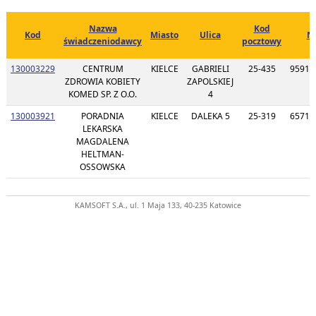
Nazwa
Kod
Kod
Miasto
Ulica
N
świadczeniodawcy
pocztowy
130003229
CENTRUM
KIELCE
GABRIELI
25-435
95918
ZDROWIA KOBIETY
ZAPOLSKIEJ
KOMED SP. Z O.O.
4
130003921
PORADNIA
KIELCE
DALEKA 5
25-319
65716
LEKARSKA
MAGDALENA
HELTMAN-
OSSOWSKA
KAMSOFT S.A., ul. 1 Maja 133, 40-235 Katowice