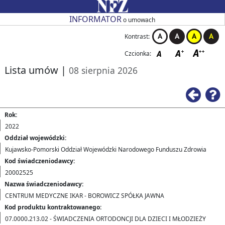
Przejdź do strony głównej
Przejdź do zmiany kontrastu
Przejdź do zmiany czcionki
Przejdź do strony wstecz
Przejdź do pomocy
Przejdź do filtrowania
Przejdź do nagłówka tabeli
Przejdź do strony głównej
Przejdź do strony głównej
INFORMATOR
o umowach
Kontrast:
Czcionka:
Lista umów
|
08 sierpnia 2026
Ws
Rok:
2022
Oddział wojewódzki:
Kujawsko-Pomorski Oddział Wojewódzki Narodowego Funduszu Zdrowia
Kod świadczeniodawcy:
20002525
Nazwa świadczeniodawcy:
CENTRUM MEDYCZNE IKAR - BOROWICZ SPÓŁKA JAWNA
Kod produktu kontraktowanego:
07.0000.213.02 - ŚWIADCZENIA ORTODONCJI DLA DZIECI I MŁODZIEŻY