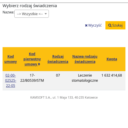
Wybierz rodzaj świadczenia
Nazwa:
--> Wszystkie <--
Wyczyść
Szukaj
Kod
Kod
Rodzaj
Nazwa rodzaju
a
pierwotny
Kwota
umowy
świadczenia
świadczenia
umowy
02-00-
17-
07
Leczenie
1 632 414,68
2
02525-
22/B0539/STM
stomatologiczne
Link do listy planu umowy o kodzie 02-00-02525-22-05
22-05
KAMSOFT S.A., ul. 1 Maja 133, 40-235 Katowice