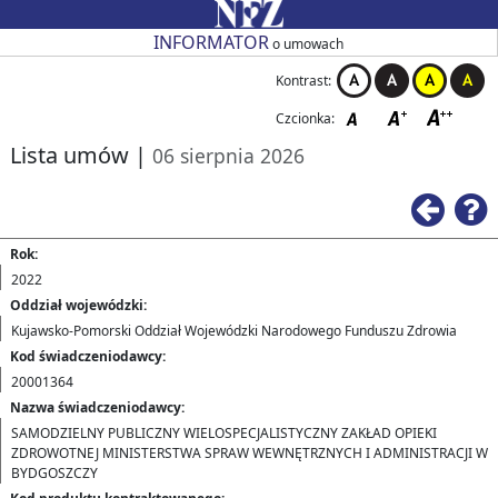
Przejdź do strony głównej
Przejdź do zmiany kontrastu
Przejdź do zmiany czcionki
Przejdź do strony wstecz
Przejdź do pomocy
Przejdź do filtrowania
Przejdź do nagłówka tabeli
Przejdź do strony głównej
Przejdź do strony głównej
INFORMATOR
o umowach
Kontrast:
Czcionka:
Lista umów
|
06 sierpnia 2026
Ws
Rok:
2022
Oddział wojewódzki:
Kujawsko-Pomorski Oddział Wojewódzki Narodowego Funduszu Zdrowia
Kod świadczeniodawcy:
20001364
Nazwa świadczeniodawcy:
SAMODZIELNY PUBLICZNY WIELOSPECJALISTYCZNY ZAKŁAD OPIEKI
ZDROWOTNEJ MINISTERSTWA SPRAW WEWNĘTRZNYCH I ADMINISTRACJI W
BYDGOSZCZY