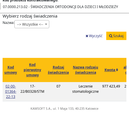
Kod produktu kontraktowanego:
07.0000.213.02 - ŚWIADCZENIA ORTODONCJI DLA DZIECI I MŁODZIEŻY
Wybierz rodzaj świadczenia
Nazwa:
--> Wszystkie <--
Wyczyść
Szukaj
Kod
Kod
Rodzaj
Nazwa rodzaju
akt
pierwotny
Kwota
umowy
świadczenia
świadczenia
d
umowy
c
02-00-
17-
07
Leczenie
977 423,49
20
01364-
22/B0328/STM
stomatologiczne
1
Link do listy planu umowy o kodzie 02-00-01364-22-13
22-13
KAMSOFT S.A., ul. 1 Maja 133, 40-235 Katowice