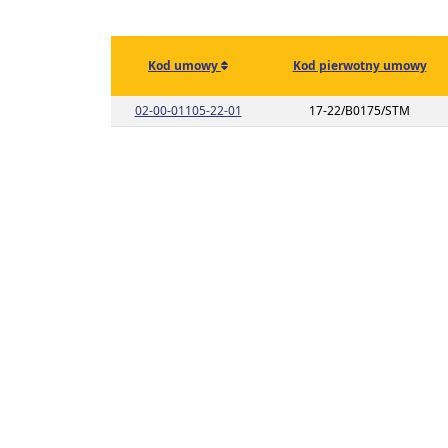
Kod umowy
Kod pierwotny umowy
Link do listy planu umowy o kodzie 
02-00-01105-22-01
17-22/B0175/STM