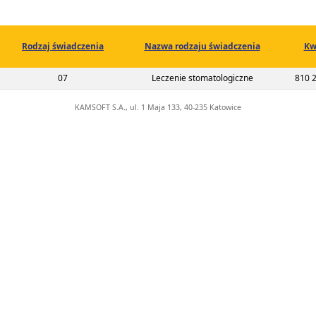
Rodzaj świadczenia
Nazwa rodzaju świadczenia
Kw
02-00-01105-22-01
07
Leczenie stomatologiczne
810 
KAMSOFT S.A., ul. 1 Maja 133, 40-235 Katowice