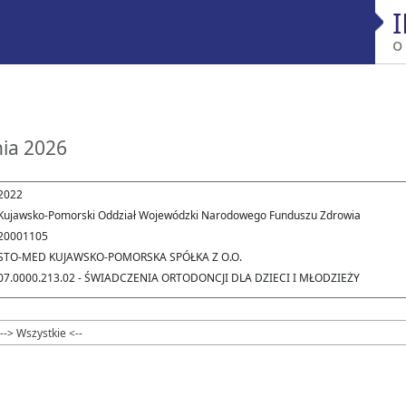
o
nia 2026
2022
Kujawsko-Pomorski Oddział Wojewódzki Narodowego Funduszu Zdrowia
20001105
STO-MED KUJAWSKO-POMORSKA SPÓŁKA Z O.O.
07.0000.213.02 - ŚWIADCZENIA ORTODONCJI DLA DZIECI I MŁODZIEŻY
--> Wszystkie <--