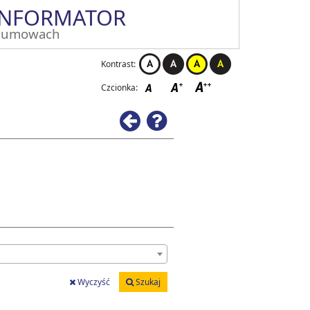
INFORMATOR
 umowach
Kontrast:
Czcionka:
Wstecz
Pomoc
Wyczyść
Szukaj