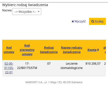
Wybierz rodzaj świadczenia
Nazwa:
--> Wszystkie <--
Wyczyść
Szukaj
Kod
Kod
Rodzaj
Nazwa rodzaju
akt
pierwotny
Kwota
umowy
świadczenia
świadczenia
d
umowy
c
02-00-
17-
07
Leczenie
810 206,57
20
01105-
22/B0175/STM
stomatologiczne
1
Link do listy planu umowy o kodzie 02-00-01105-22-01
22-01
KAMSOFT S.A., ul. 1 Maja 133, 40-235 Katowice