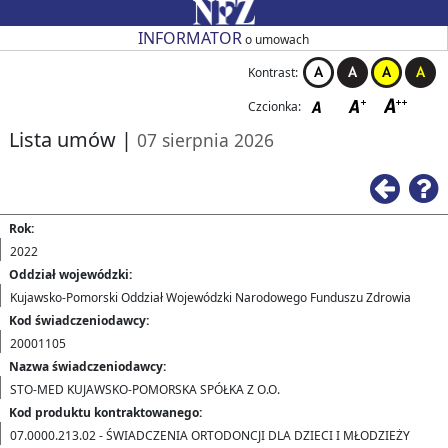
Przejdź do strony głównej
Przejdź do zmiany kontrastu
Przejdź do zmiany czcionki
Przejdź do strony wstecz
Przejdź do pomocy
Przejdź do filtrowania
Przejdź do nagłówka tabeli
Przejdź do strony głównej
Przejdź do strony głównej
INFORMATOR
o umowach
Kontrast:
Czcionka:
Lista umów
|
07 sierpnia 2026
Ws
Rok:
2022
Oddział wojewódzki:
Kujawsko-Pomorski Oddział Wojewódzki Narodowego Funduszu Zdrowia
Kod świadczeniodawcy:
20001105
Nazwa świadczeniodawcy:
STO-MED KUJAWSKO-POMORSKA SPÓŁKA Z O.O.
Kod produktu kontraktowanego:
07.0000.213.02 - ŚWIADCZENIA ORTODONCJI DLA DZIECI I MŁODZIEŻY