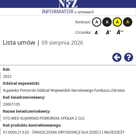
Przejdź do strony głównej
Przejdź do zmiany kontrastu
Przejdź do zmiany czcionki
Przejdź do strony wstecz
Przejdź do pomocy
Przejdź do filtrowania
Przejdź do nagłówka tabeli
Przejdź do strony głównej
Przejdź do strony głównej
INFORMATOR
o umowach
Kontrast:
Czcionka:
Lista umów
|
09 sierpnia 2026
Ws
Rok:
2022
Oddział wojewódzki:
Kujawsko-Pomorski Oddział Wojewódzki Narodowego Funduszu Zdrowia
Kod świadczeniodawcy:
20001105
Nazwa świadczeniodawcy:
STO-MED KUJAWSKO-POMORSKA SPÓŁKA Z O.O.
Kod produktu kontraktowanego:
07.0000.213.02 - ŚWIADCZENIA ORTODONCJI DLA DZIECI I MŁODZIEŻY