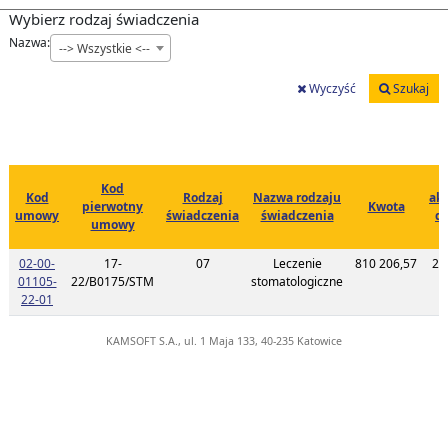
Wybierz rodzaj świadczenia
Nazwa:
--> Wszystkie <--
Wyczyść
Szukaj
Kod
Kod
Rodzaj
Nazwa rodzaju
akt
pierwotny
Kwota
umowy
świadczenia
świadczenia
d
umowy
c
02-00-
17-
07
Leczenie
810 206,57
20
01105-
22/B0175/STM
stomatologiczne
1
Link do listy planu umowy o kodzie 02-00-01105-22-01
22-01
KAMSOFT S.A., ul. 1 Maja 133, 40-235 Katowice