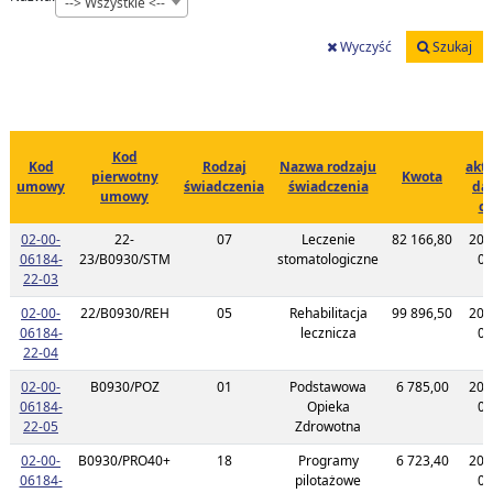
--> Wszystkie <--
Wyczyść
Szukaj
Kod
Kod
Rodzaj
Nazwa rodzaju
aktu
pierwotny
Kwota
umowy
świadczenia
świadczenia
da
umowy
ce
02-00-
22-
07
Leczenie
82 166,80
202
06184-
23/B0930/STM
stomatologiczne
09
Link do listy planu umowy o kodzie 02-00-06184-22-03
22-03
02-00-
22/B0930/REH
05
Rehabilitacja
99 896,50
202
06184-
lecznicza
09
Link do listy planu umowy o kodzie 02-00-06184-22-04
22-04
02-00-
B0930/POZ
01
Podstawowa
6 785,00
202
06184-
Opieka
09
Link do listy planu umowy o kodzie 02-00-06184-22-05
22-05
Zdrowotna
02-00-
B0930/PRO40+
18
Programy
6 723,40
202
06184-
pilotażowe
09