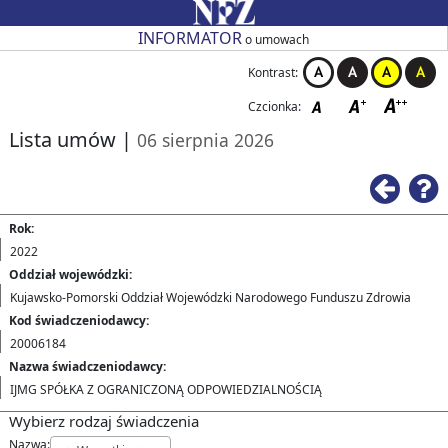
Przejdź do strony głównej
Przejdź do zmiany kontrastu
Przejdź do zmiany czcionki
Przejdź do strony wstecz
Przejdź do pomocy
Przejdź do filtrowania
Przejdź do nagłówka tabeli
Przejdź do strony głównej
Przejdź do strony głównej
INFORMATOR
o umowach
Kontrast:
Czcionka:
Lista umów
|
06 sierpnia 2026
Ws
Rok:
2022
Oddział wojewódzki:
Kujawsko-Pomorski Oddział Wojewódzki Narodowego Funduszu Zdrowia
Kod świadczeniodawcy:
20006184
Nazwa świadczeniodawcy:
IJMG SPÓŁKA Z OGRANICZONĄ ODPOWIEDZIALNOŚCIĄ
Wybierz rodzaj świadczenia
Nazwa: