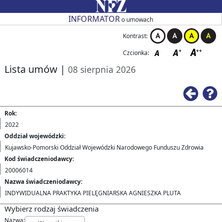
Przejdź do strony głównej
Przejdź do zmiany kontrastu
Przejdź do zmiany czcionki
Przejdź do strony wstecz
Przejdź do pomocy
Przejdź do filtrowania
Przejdź do nagłówka tabeli
Przejdź do strony głównej
Przejdź do strony głównej
INFORMATOR
o umowach
Kontrast:
Czcionka:
Lista umów
|
08 sierpnia 2026
Ws
Rok:
2022
Oddział wojewódzki:
Kujawsko-Pomorski Oddział Wojewódzki Narodowego Funduszu Zdrowia
Kod świadczeniodawcy:
20006014
Nazwa świadczeniodawcy:
INDYWIDUALNA PRAKTYKA PIELĘGNIARSKA AGNIESZKA PLUTA
Wybierz rodzaj świadczenia
Nazwa: