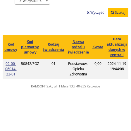
--> Wszystkie <--
Wyczyść
Szukaj
Data
Kod
Nazwa
Kod
Rodzaj
aktualizacji
pierwotny
rodzaju
Kwota
umowy
świadczenia
danych w
umowy
świadczenia
centrali
02-00-
B0842/POZ
01
Podstawowa
0,00
2024-11-19
06014-
Opieka
19:44:08
Link do listy planu umowy o kodzie 02-00-06014-22-01
22-01
Zdrowotna
KAMSOFT S.A., ul. 1 Maja 133, 40-235 Katowice