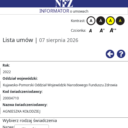
Przejdź do strony głównej
Przejdź do zmiany kontrastu
Przejdź do zmiany czcionki
Przejdź do strony wstecz
Przejdź do pomocy
Przejdź do filtrowania
Przejdź do nagłówka tabeli
Przejdź do strony głównej
Przejdź do strony głównej
INFORMATOR
o umowach
Kontrast:
Czcionka:
Lista umów
|
07 sierpnia 2026
Ws
Rok:
2022
Oddział wojewódzki:
Kujawsko-Pomorski Oddział Wojewódzki Narodowego Funduszu Zdrowia
Kod świadczeniodawcy:
20004710
Nazwa świadczeniodawcy:
AGNIESZKA KOŁODZIEJ
Wybierz rodzaj świadczenia
Nazwa: