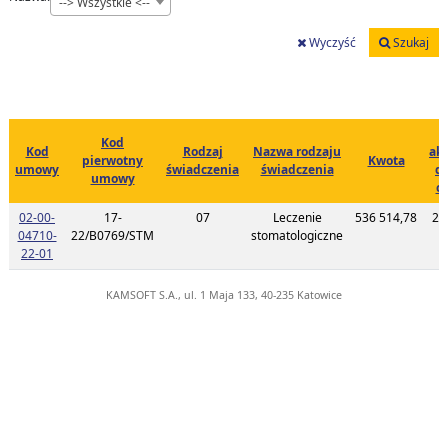
--> Wszystkie <--
Wyczyść
Szukaj
Kod
Kod
Rodzaj
Nazwa rodzaju
akt
pierwotny
Kwota
umowy
świadczenia
świadczenia
d
umowy
ce
02-00-
17-
07
Leczenie
536 514,78
20
04710-
22/B0769/STM
stomatologiczne
1
Link do listy planu umowy o kodzie 02-00-04710-22-01
22-01
KAMSOFT S.A., ul. 1 Maja 133, 40-235 Katowice