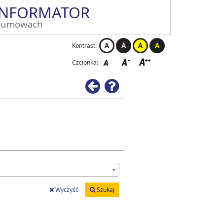
INFORMATOR
 umowach
Kontrast:
Czcionka:
Wstecz
Pomoc
Wyczyść
Szukaj