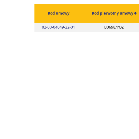
Kod umowy
Kod pierwotny umowy
Link do listy planu umowy o kodzie 
02-00-04049-22-01
B0698/POZ