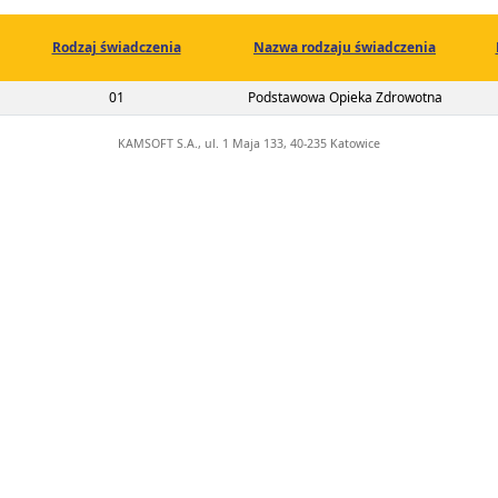
Rodzaj świadczenia
Nazwa rodzaju świadczenia
02-00-04049-22-01
01
Podstawowa Opieka Zdrowotna
KAMSOFT S.A., ul. 1 Maja 133, 40-235 Katowice