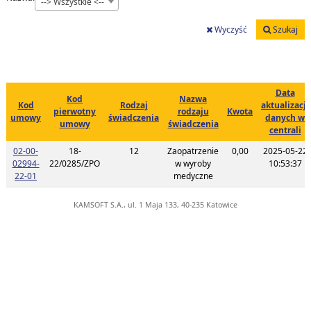
--> Wszystkie <--
Wyczyść
Szukaj
Data
Kod
Nazwa
Kod
Rodzaj
aktualizacji
pierwotny
rodzaju
Kwota
umowy
świadczenia
danych w
umowy
świadczenia
centrali
02-00-
18-
12
Zaopatrzenie
0,00
2025-05-22
02994-
22/0285/ZPO
w wyroby
10:53:37
Link do listy planu umowy o kodzie 02-00-02994-22-01
22-01
medyczne
KAMSOFT S.A., ul. 1 Maja 133, 40-235 Katowice