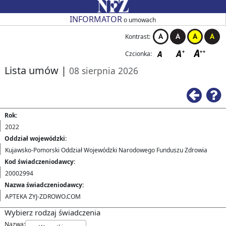
Przejdź do strony głównej
Przejdź do zmiany kontrastu
Przejdź do zmiany czcionki
Przejdź do strony wstecz
Przejdź do pomocy
Przejdź do filtrowania
Przejdź do nagłówka tabeli
Przejdź do strony głównej
Przejdź do strony głównej
INFORMATOR
o umowach
Kontrast:
Czcionka:
Lista umów
|
08 sierpnia 2026
Ws
Rok:
2022
Oddział wojewódzki:
Kujawsko-Pomorski Oddział Wojewódzki Narodowego Funduszu Zdrowia
Kod świadczeniodawcy:
20002994
Nazwa świadczeniodawcy:
APTEKA ŻYJ-ZDROWO.COM
Wybierz rodzaj świadczenia
Nazwa: