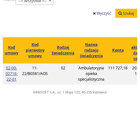
--> Wszystkie <--
Wyczyść
Szukaj
D
Kod
Nazwa
Kod
Rodzaj
aktu
pierwotny
rodzaju
Kwota
umowy
świadczenia
dan
umowy
świadczenia
cen
02-00-
11-
02
Ambulatoryjna
111 727,18
202
02716-
22/B0581/AOS
opieka
16
Link do listy planu umowy o kodzie 02-00-02716-22-01
22-01
specjalistyczna
KAMSOFT S.A., ul. 1 Maja 133, 40-235 Katowice