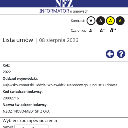
Przejdź do strony głównej
Przejdź do zmiany kontrastu
Przejdź do zmiany czcionki
Przejdź do strony wstecz
Przejdź do pomocy
Przejdź do filtrowania
Przejdź do nagłówka tabeli
Przejdź do strony głównej
Przejdź do strony głównej
INFORMATOR
o umowach
Kontrast:
Czcionka:
Lista umów
|
08 sierpnia 2026
Ws
Rok:
2022
Oddział wojewódzki:
Kujawsko-Pomorski Oddział Wojewódzki Narodowego Funduszu Zdrowia
Kod świadczeniodawcy:
20002716
Nazwa świadczeniodawcy:
NZOZ "NOVO-MED" SP. Z O.O.
Wybierz rodzaj świadczenia
Nazwa: