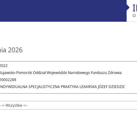
o
nia 2026
2022
Kujawsko-Pomorski Oddział Wojewódzki Narodowego Funduszu Zdrowia
20002288
INDYWIDUALNA SPECJALISTYCZNA PRAKTYKA LEKARSKA JÓZEF DZIEDZIC
--> Wszystkie <--