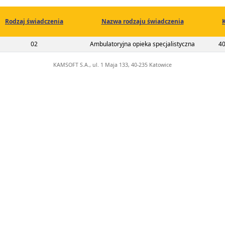
Rodzaj świadczenia
Nazwa rodzaju świadczenia
2-00-02288-22-01
02
Ambulatoryjna opieka specjalistyczna
40
KAMSOFT S.A., ul. 1 Maja 133, 40-235 Katowice