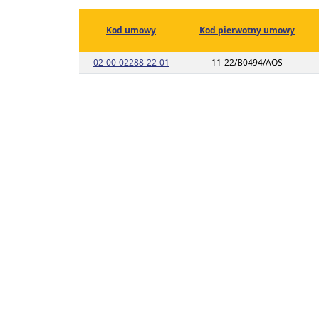
Kod umowy
Kod pierwotny umowy
Link do listy planu umowy o kodzie 0
02-00-02288-22-01
11-22/B0494/AOS