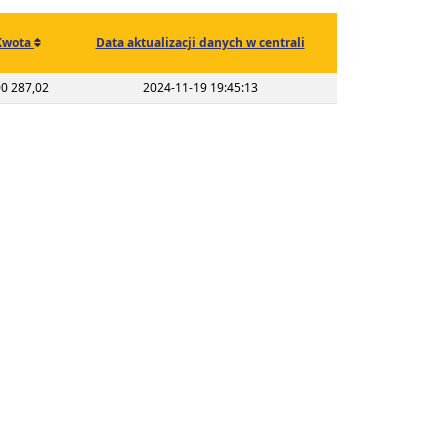
Kwota
Data aktualizacji danych w centrali
0 287,02
2024-11-19 19:45:13