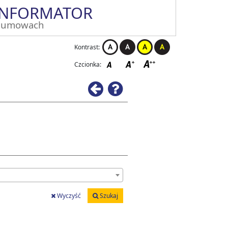
INFORMATOR
 umowach
Kontrast:
Czcionka:
Wstecz
Pomoc
Wyczyść
Szukaj