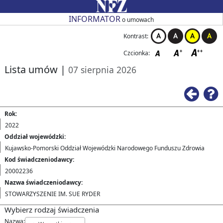
Przejdź do strony głównej
Przejdź do zmiany kontrastu
Przejdź do zmiany czcionki
Przejdź do strony wstecz
Przejdź do pomocy
Przejdź do filtrowania
Przejdź do nagłówka tabeli
Przejdź do strony głównej
Przejdź do strony głównej
INFORMATOR
o umowach
Kontrast:
Czcionka:
Lista umów
|
07 sierpnia 2026
Ws
Rok:
2022
Oddział wojewódzki:
Kujawsko-Pomorski Oddział Wojewódzki Narodowego Funduszu Zdrowia
Kod świadczeniodawcy:
20002236
Nazwa świadczeniodawcy:
STOWARZYSZENIE IM. SUE RYDER
Wybierz rodzaj świadczenia
Nazwa: