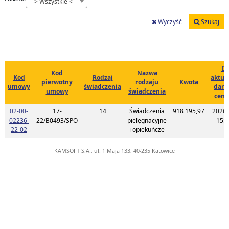
--> Wszystkie <--
Wyczyść
Szukaj
Da
Kod
Nazwa
Kod
Rodzaj
aktual
pierwotny
rodzaju
Kwota
umowy
świadczenia
dany
umowy
świadczenia
cent
02-00-
17-
14
Świadczenia
918 195,97
2026-
02236-
22/B0493/SPO
pielęgnacyjne
15:4
Link do listy planu umowy o kodzie 02-00-02236-22-02
22-02
i opiekuńcze
KAMSOFT S.A., ul. 1 Maja 133, 40-235 Katowice