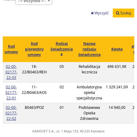
--> Wszystkie <--
Wyczyść
Szukaj
Kod
Rodzaj
Nazwa
Kod
akt
pierwotny
świadczenia
rodzaju
Kwota
umowy
d
umowy
świadczenia
c
02-00-
18-
05
Rehabilitacja
496 631,98
20
02177-
22/B0463/REH
lecznicza
1
Link do listy planu umowy o kodzie 02-00-02177-22-03
22-03
02-00-
11-
02
Ambulatoryjna
1 329 241,09
20
02177-
22/B0463/AOS
opieka
1
Link do listy planu umowy o kodzie 02-00-02177-22-01
22-01
specjalistyczna
02-00-
B0463/POZ
01
Podstawowa
14 940,00
20
02177-
Opieka
1
Link do listy planu umowy o kodzie 02-00-02177-22-02
22-02
Zdrowotna
KAMSOFT S.A., ul. 1 Maja 133, 40-235 Katowice