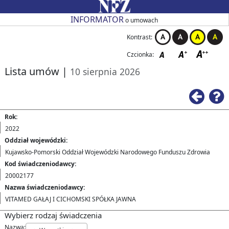
Przejdź do strony głównej
Przejdź do zmiany kontrastu
Przejdź do zmiany czcionki
Przejdź do strony wstecz
Przejdź do pomocy
Przejdź do filtrowania
Przejdź do nagłówka tabeli
Przejdź do strony głównej
Przejdź do strony głównej
INFORMATOR
o umowach
Kontrast:
Czcionka:
Lista umów
|
10 sierpnia 2026
Ws
Rok:
2022
Oddział wojewódzki:
Kujawsko-Pomorski Oddział Wojewódzki Narodowego Funduszu Zdrowia
Kod świadczeniodawcy:
20002177
Nazwa świadczeniodawcy:
VITAMED GAŁAJ I CICHOMSKI SPÓŁKA JAWNA
Wybierz rodzaj świadczenia
Nazwa: