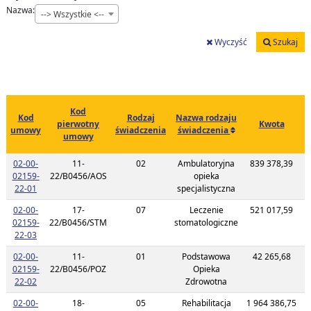
Nazwa:
--> Wszystkie <--
Wyczyść
Szukaj
Kod
Kod
Rodzaj
Nazwa rodzaju
a
pierwotny
Kwota
umowy
świadczenia
świadczenia
umowy
02-00-
11-
02
Ambulatoryjna
839 378,39
2
02159-
22/B0456/AOS
opieka
Link do listy planu umowy o kodzie 02-00-02159-22-01
22-01
specjalistyczna
02-00-
17-
07
Leczenie
521 017,59
2
02159-
22/B0456/STM
stomatologiczne
Link do listy planu umowy o kodzie 02-00-02159-22-03
22-03
02-00-
11-
01
Podstawowa
42 265,68
2
02159-
22/B0456/POZ
Opieka
Link do listy planu umowy o kodzie 02-00-02159-22-02
22-02
Zdrowotna
02-00-
18-
05
Rehabilitacja
1 964 386,75
2