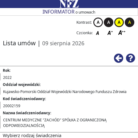
Przejdź do strony głównej
Przejdź do zmiany kontrastu
Przejdź do zmiany czcionki
Przejdź do strony wstecz
Przejdź do pomocy
Przejdź do filtrowania
Przejdź do nagłówka tabeli
Przejdź do strony głównej
Przejdź do strony głównej
INFORMATOR
o umowach
Kontrast:
Czcionka:
Lista umów
|
09 sierpnia 2026
Ws
Rok:
2022
Oddział wojewódzki:
Kujawsko-Pomorski Oddział Wojewódzki Narodowego Funduszu Zdrowia
Kod świadczeniodawcy:
20002159
Nazwa świadczeniodawcy:
CENTRUM MEDYCZNE "ZACHÓD" SPÓŁKA Z OGRANICZONĄ
ODPOWIEDZIALNOŚCIĄ
Wybierz rodzaj świadczenia