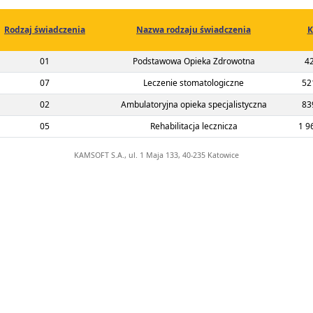
Rodzaj świadczenia
Nazwa rodzaju świadczenia
K
2-00-02159-22-02
01
Podstawowa Opieka Zdrowotna
42
2-00-02159-22-03
07
Leczenie stomatologiczne
52
2-00-02159-22-01
02
Ambulatoryjna opieka specjalistyczna
83
2-00-02159-22-04
05
Rehabilitacja lecznicza
1 9
KAMSOFT S.A., ul. 1 Maja 133, 40-235 Katowice