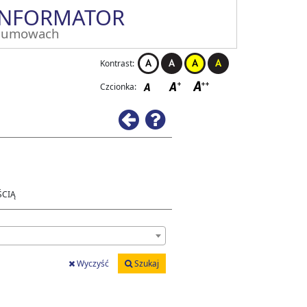
INFORMATOR
 umowach
Kontrast:
Czcionka:
Wstecz
Pomoc
ŚCIĄ
Wyczyść
Szukaj