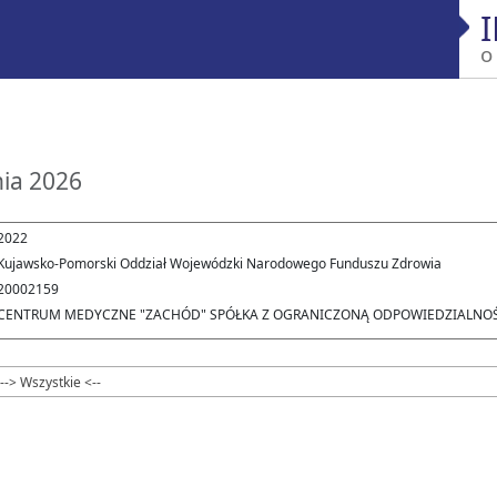
o
nia 2026
2022
Kujawsko-Pomorski Oddział Wojewódzki Narodowego Funduszu Zdrowia
20002159
CENTRUM MEDYCZNE "ZACHÓD" SPÓŁKA Z OGRANICZONĄ ODPOWIEDZIALNO
--> Wszystkie <--