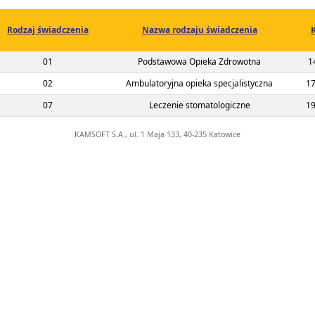
Rodzaj świadczenia
Nazwa rodzaju świadczenia
2-00-02138-22-02
01
Podstawowa Opieka Zdrowotna
1
2-00-02138-22-01
02
Ambulatoryjna opieka specjalistyczna
17
2-00-02138-22-03
07
Leczenie stomatologiczne
19
KAMSOFT S.A., ul. 1 Maja 133, 40-235 Katowice