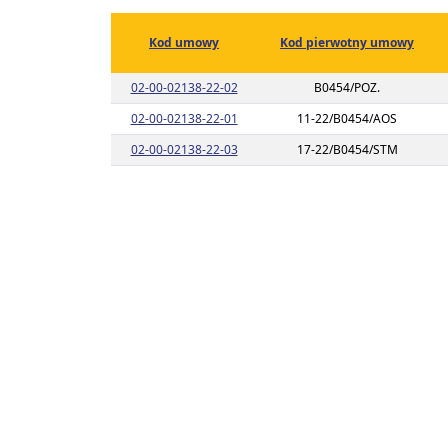
Kod umowy
Kod pierwotny umowy
Link do listy planu umowy o kodzie 0
02-00-02138-22-02
B0454/POZ.
Link do listy planu umowy o kodzie 0
02-00-02138-22-01
11-22/B0454/AOS
Link do listy planu umowy o kodzie 0
02-00-02138-22-03
17-22/B0454/STM