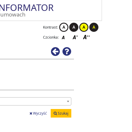
INFORMATOR
 umowach
Kontrast:
Czcionka:
Wstecz
Pomoc
Wyczyść
Szukaj