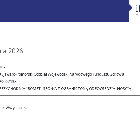
o
nia 2026
2022
Kujawsko-Pomorski Oddział Wojewódzki Narodowego Funduszu Zdrowia
20002138
PRZYCHODNIA "ROMET" SPÓŁKA Z OGRANICZONĄ ODPOWIEDZIALNOŚCIĄ
--> Wszystkie <--