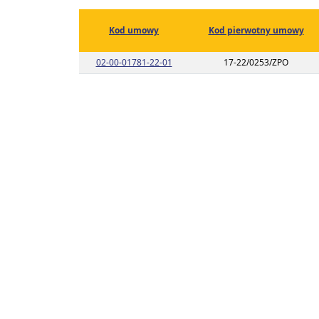
Kod umowy
Kod pierwotny umowy
Link do listy planu umowy o kodzie 
02-00-01781-22-01
17-22/0253/ZPO