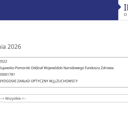
o
nia 2026
2022
Kujawsko-Pomorski Oddział Wojewódzki Narodowego Funduszu Zdrowia
20001781
BYDGOSKI ZAKŁAD OPTYCZNY W.J.J.ŻUCHOWSCY
--> Wszystkie <--