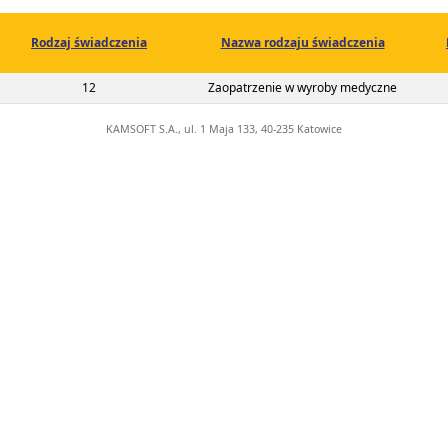
Rodzaj świadczenia
Nazwa rodzaju świadczenia
02-00-01781-22-01
12
Zaopatrzenie w wyroby medyczne
KAMSOFT S.A., ul. 1 Maja 133, 40-235 Katowice