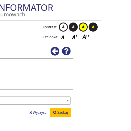
INFORMATOR
 umowach
Kontrast:
Czcionka:
Wstecz
Pomoc
Wyczyść
Szukaj