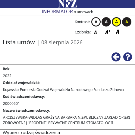
Przejdź do strony głównej
Przejdź do zmiany kontrastu
Przejdź do zmiany czcionki
Przejdź do strony wstecz
Przejdź do pomocy
Przejdź do filtrowania
Przejdź do nagłówka tabeli
Przejdź do strony głównej
Przejdź do strony głównej
INFORMATOR
o umowach
Kontrast:
Czcionka:
Lista umów
|
08 sierpnia 2026
Ws
Rok:
2022
Oddział wojewódzki:
Kujawsko-Pomorski Oddział Wojewódzki Narodowego Funduszu Zdrowia
Kod świadczeniodawcy:
20000601
Nazwa świadczeniodawcy:
ARCISZEWSKA-WIDLAS GRAŻYNA BARBARA NIEPUBLICZNY ZAKŁAD OPIEKI
ZDROWOTNEJ "PRODENT" PRYWATNE CENTRUM STOMATOLOGII
Wybierz rodzaj świadczenia