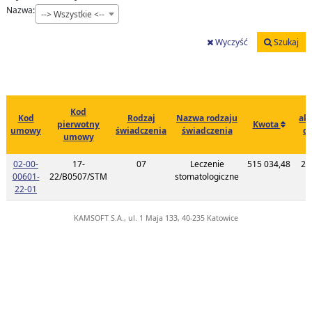
Nazwa:
--> Wszystkie <--
Wyczyść
Szukaj
Kod
Kod
Rodzaj
Nazwa rodzaju
akt
pierwotny
Kwota
umowy
świadczenia
świadczenia
d
umowy
c
02-00-
17-
07
Leczenie
515 034,48
20
00601-
22/B0507/STM
stomatologiczne
1
Link do listy planu umowy o kodzie 02-00-00601-22-01
22-01
KAMSOFT S.A., ul. 1 Maja 133, 40-235 Katowice