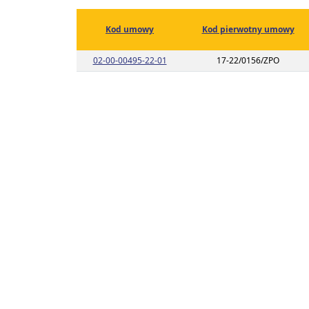
Kod umowy
Kod pierwotny umowy
Link do listy planu umowy o kodzie 
02-00-00495-22-01
17-22/0156/ZPO