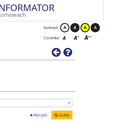
INFORMATOR
 umowach
Kontrast:
Czcionka:
Wstecz
Pomoc
Wyczyść
Szukaj