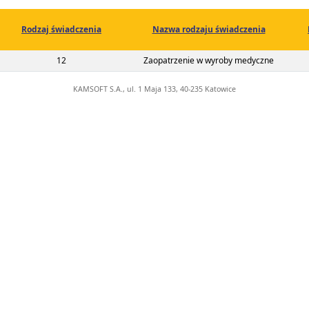
Rodzaj świadczenia
Nazwa rodzaju świadczenia
02-00-00495-22-01
12
Zaopatrzenie w wyroby medyczne
KAMSOFT S.A., ul. 1 Maja 133, 40-235 Katowice