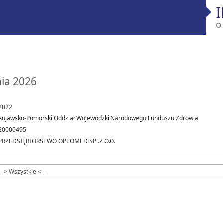
o
nia 2026
2022
Kujawsko-Pomorski Oddział Wojewódzki Narodowego Funduszu Zdrowia
20000495
PRZEDSIĘBIORSTWO OPTOMED SP .Z O.O.
--> Wszystkie <--