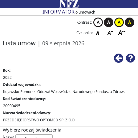
Przejdź do strony głównej
Przejdź do zmiany kontrastu
Przejdź do zmiany czcionki
Przejdź do strony wstecz
Przejdź do pomocy
Przejdź do filtrowania
Przejdź do nagłówka tabeli
Przejdź do strony głównej
Przejdź do strony głównej
INFORMATOR
o umowach
Kontrast:
Czcionka:
Lista umów
|
09 sierpnia 2026
Ws
Rok:
2022
Oddział wojewódzki:
Kujawsko-Pomorski Oddział Wojewódzki Narodowego Funduszu Zdrowia
Kod świadczeniodawcy:
20000495
Nazwa świadczeniodawcy:
PRZEDSIĘBIORSTWO OPTOMED SP .Z O.O.
Wybierz rodzaj świadczenia
Nazwa: