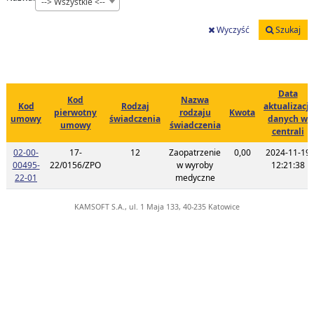
--> Wszystkie <--
Wyczyść
Szukaj
Data
Kod
Nazwa
Kod
Rodzaj
aktualizacji
pierwotny
rodzaju
Kwota
umowy
świadczenia
danych w
umowy
świadczenia
centrali
02-00-
17-
12
Zaopatrzenie
0,00
2024-11-19
00495-
22/0156/ZPO
w wyroby
12:21:38
Link do listy planu umowy o kodzie 02-00-00495-22-01
22-01
medyczne
KAMSOFT S.A., ul. 1 Maja 133, 40-235 Katowice