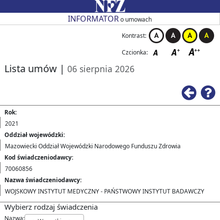
Przejdź do strony głównej
Przejdź do zmiany kontrastu
Przejdź do zmiany czcionki
Przejdź do strony wstecz
Przejdź do pomocy
Przejdź do filtrowania
Przejdź do nagłówka tabeli
Przejdź do strony głównej
Przejdź do strony głównej
INFORMATOR
o umowach
Kontrast:
Czcionka:
Lista umów
|
06 sierpnia 2026
Ws
Rok:
2021
Oddział wojewódzki:
Mazowiecki Oddział Wojewódzki Narodowego Funduszu Zdrowia
Kod świadczeniodawcy:
70060856
Nazwa świadczeniodawcy:
WOJSKOWY INSTYTUT MEDYCZNY - PAŃSTWOWY INSTYTUT BADAWCZY
Wybierz rodzaj świadczenia
Nazwa: