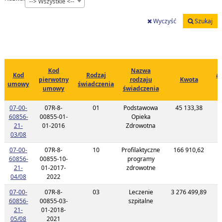
--> Wszystkie <--
Wyczyść
Szukaj
Kod
Nazwa
Kod
Rodzaj
ak
pierwotny
rodzaju
Kwota
umowy
świadczenia
umowy
świadczenia
07-00-
07R-8-
01
Podstawowa
45 133,38
2
60856-
00855-01-
Opieka
21-
01-2016
Zdrowotna
Link do listy planu umowy o kodzie 07-00-60856-21-03/08
03/08
07-00-
07R-8-
10
Profilaktyczne
166 910,62
2
60856-
00855-10-
programy
21-
01-2017-
zdrowotne
Link do listy planu umowy o kodzie 07-00-60856-21-04/08
04/08
2022
07-00-
07R-8-
03
Leczenie
3 276 499,89
2
60856-
00855-03-
szpitalne
21-
01-2018-
Link do listy planu umowy o kodzie 07-00-60856-21-05/08
05/08
2021