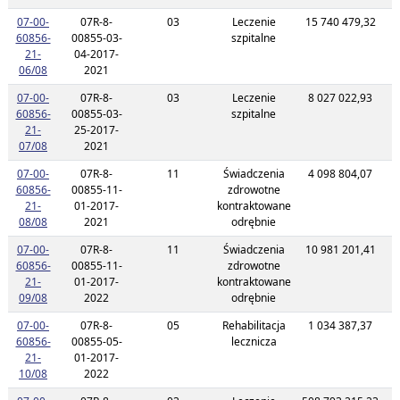
07-00-
07R-8-
03
Leczenie
15 740 479,32
2
60856-
00855-03-
szpitalne
21-
04-2017-
Link do listy planu umowy o kodzie 07-00-60856-21-06/08
06/08
2021
07-00-
07R-8-
03
Leczenie
8 027 022,93
2
60856-
00855-03-
szpitalne
21-
25-2017-
Link do listy planu umowy o kodzie 07-00-60856-21-07/08
07/08
2021
07-00-
07R-8-
11
Świadczenia
4 098 804,07
2
60856-
00855-11-
zdrowotne
21-
01-2017-
kontraktowane
Link do listy planu umowy o kodzie 07-00-60856-21-08/08
08/08
2021
odrębnie
07-00-
07R-8-
11
Świadczenia
10 981 201,41
2
60856-
00855-11-
zdrowotne
21-
01-2017-
kontraktowane
Link do listy planu umowy o kodzie 07-00-60856-21-09/08
09/08
2022
odrębnie
07-00-
07R-8-
05
Rehabilitacja
1 034 387,37
2
60856-
00855-05-
lecznicza
21-
01-2017-
Link do listy planu umowy o kodzie 07-00-60856-21-10/08
10/08
2022