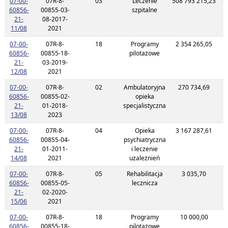
07-00-
07R-8-
03
Leczenie
508 793 215,23
2
60856-
00855-03-
szpitalne
21-
08-2017-
Link do listy planu umowy o kodzie 07-00-60856-21-11/08
11/08
2021
07-00-
07R-8-
18
Programy
2 354 265,05
2
60856-
00855-18-
pilotażowe
21-
03-2019-
Link do listy planu umowy o kodzie 07-00-60856-21-12/08
12/08
2021
07-00-
07R-8-
02
Ambulatoryjna
270 734,69
2
60856-
00855-02-
opieka
21-
01-2018-
specjalistyczna
Link do listy planu umowy o kodzie 07-00-60856-21-13/08
13/08
2023
07-00-
07R-8-
04
Opieka
3 167 287,61
2
60856-
00855-04-
psychiatryczna
21-
01-2011-
i leczenie
Link do listy planu umowy o kodzie 07-00-60856-21-14/08
14/08
2021
uzależnień
07-00-
07R-8-
05
Rehabilitacja
3 035,70
2
60856-
00855-05-
lecznicza
21-
02-2020-
Link do listy planu umowy o kodzie 07-00-60856-21-15/06
15/06
2021
07-00-
07R-8-
18
Programy
10 000,00
2
60856-
00855-18-
pilotażowe