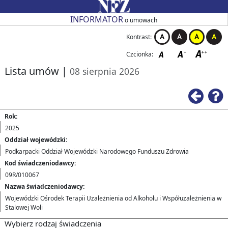
Przejdź do strony głównej
Przejdź do zmiany kontrastu
Przejdź do zmiany czcionki
Przejdź do strony wstecz
Przejdź do pomocy
Przejdź do filtrowania
Przejdź do nagłówka tabeli
Przejdź do strony głównej
Przejdź do strony głównej
INFORMATOR
o umowach
Kontrast:
Czcionka:
Lista umów
|
08 sierpnia 2026
Ws
Rok:
2025
Oddział wojewódzki:
Podkarpacki Oddział Wojewódzki Narodowego Funduszu Zdrowia
Kod świadczeniodawcy:
09R/010067
Nazwa świadczeniodawcy:
Wojewódzki Ośrodek Terapii Uzależnienia od Alkoholu i Współuzależnienia w
Stalowej Woli
Wybierz rodzaj świadczenia