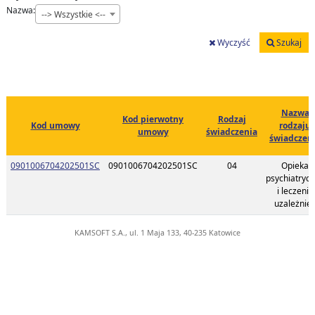
Nazwa:
--> Wszystkie <--
Wyczyść
Szukaj
Nazwa
Kod pierwotny
Rodzaj
Kod umowy
rodzaju
umowy
świadczenia
świadczen
Link do listy planu umowy o kodzie 090100670420250
0901006704202501SC
0901006704202501SC
04
Opieka
psychiatryc
i leczenie
uzależnie
KAMSOFT S.A., ul. 1 Maja 133, 40-235 Katowice