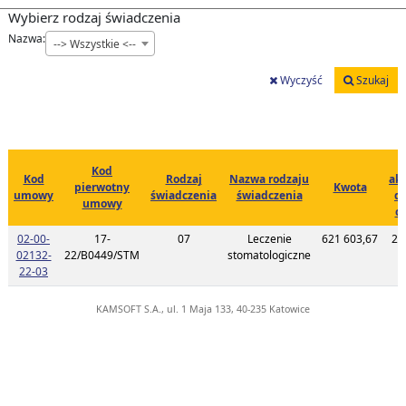
Wybierz rodzaj świadczenia
Nazwa:
--> Wszystkie <--
Wyczyść
Szukaj
Kod
Kod
Rodzaj
Nazwa rodzaju
akt
pierwotny
Kwota
umowy
świadczenia
świadczenia
d
umowy
ce
02-00-
17-
07
Leczenie
621 603,67
20
02132-
22/B0449/STM
stomatologiczne
1
Link do listy planu umowy o kodzie 02-00-02132-22-03
22-03
KAMSOFT S.A., ul. 1 Maja 133, 40-235 Katowice