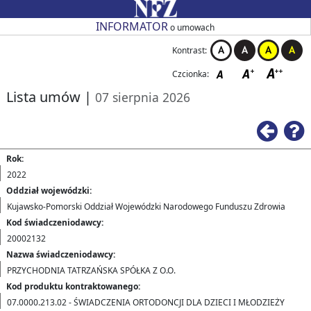
Przejdź do strony głównej
Przejdź do zmiany kontrastu
Przejdź do zmiany czcionki
Przejdź do strony wstecz
Przejdź do pomocy
Przejdź do filtrowania
Przejdź do nagłówka tabeli
Przejdź do strony głównej
Przejdź do strony głównej
INFORMATOR
o umowach
Kontrast:
Czcionka:
Lista umów
|
07 sierpnia 2026
Ws
Rok:
2022
Oddział wojewódzki:
Kujawsko-Pomorski Oddział Wojewódzki Narodowego Funduszu Zdrowia
Kod świadczeniodawcy:
20002132
Nazwa świadczeniodawcy:
PRZYCHODNIA TATRZAŃSKA SPÓŁKA Z O.O.
Kod produktu kontraktowanego:
07.0000.213.02 - ŚWIADCZENIA ORTODONCJI DLA DZIECI I MŁODZIEŻY