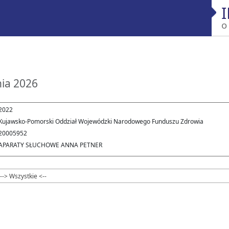
o
nia 2026
2022
Kujawsko-Pomorski Oddział Wojewódzki Narodowego Funduszu Zdrowia
20005952
APARATY SŁUCHOWE ANNA PETNER
--> Wszystkie <--