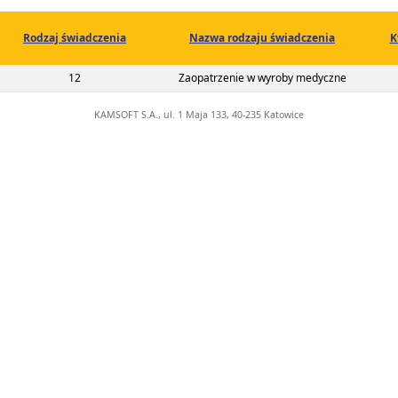
Rodzaj świadczenia
Nazwa rodzaju świadczenia
K
2-00-05952-22-01
12
Zaopatrzenie w wyroby medyczne
KAMSOFT S.A., ul. 1 Maja 133, 40-235 Katowice