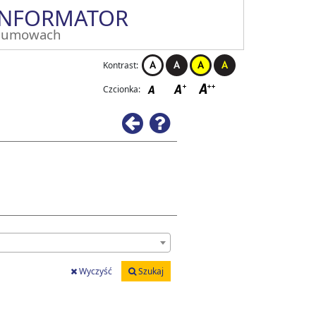
INFORMATOR
 umowach
Kontrast:
Czcionka:
Wstecz
Pomoc
Wyczyść
Szukaj