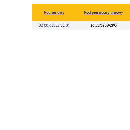
Kod umowy
Kod pierwotny umowy
Link do listy planu umowy o kodzie 0
02-00-05952-22-01
20-22/0309/ZPO