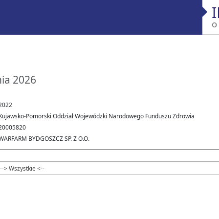
o
nia 2026
2022
Kujawsko-Pomorski Oddział Wojewódzki Narodowego Funduszu Zdrowia
20005820
WARFARM BYDGOSZCZ SP. Z O.O.
--> Wszystkie <--