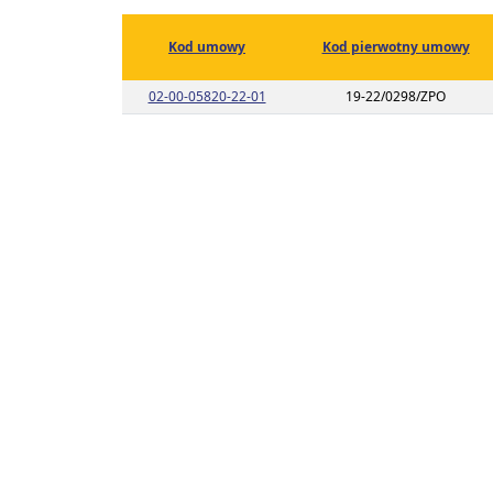
Kod umowy
Kod pierwotny umowy
Link do listy planu umowy o kodzie 
02-00-05820-22-01
19-22/0298/ZPO