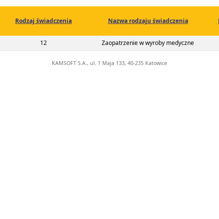
Rodzaj świadczenia
Nazwa rodzaju świadczenia
02-00-05820-22-01
12
Zaopatrzenie w wyroby medyczne
KAMSOFT S.A., ul. 1 Maja 133, 40-235 Katowice