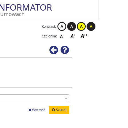
INFORMATOR
 umowach
Kontrast:
Czcionka:
Wstecz
Pomoc
Wyczyść
Szukaj