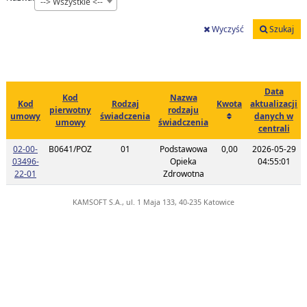
--> Wszystkie <--
Wyczyść
Szukaj
Data
Kod
Nazwa
Kod
Rodzaj
Kwota
aktualizacji
pierwotny
rodzaju
umowy
świadczenia
danych w
umowy
świadczenia
centrali
02-00-
B0641/POZ
01
Podstawowa
0,00
2026-05-29
03496-
Opieka
04:55:01
Link do listy planu umowy o kodzie 02-00-03496-22-01
22-01
Zdrowotna
KAMSOFT S.A., ul. 1 Maja 133, 40-235 Katowice