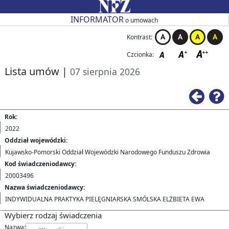
Przejdź do strony głównej
Przejdź do zmiany kontrastu
Przejdź do zmiany czcionki
Przejdź do strony wstecz
Przejdź do pomocy
Przejdź do filtrowania
Przejdź do nagłówka tabeli
Przejdź do strony głównej
Przejdź do strony głównej
INFORMATOR
o umowach
Kontrast:
Czcionka:
Lista umów
|
07 sierpnia 2026
Ws
Rok:
2022
Oddział wojewódzki:
Kujawsko-Pomorski Oddział Wojewódzki Narodowego Funduszu Zdrowia
Kod świadczeniodawcy:
20003496
Nazwa świadczeniodawcy:
INDYWIDUALNA PRAKTYKA PIELĘGNIARSKA SMÓLSKA ELŻBIETA EWA
Wybierz rodzaj świadczenia
Nazwa: