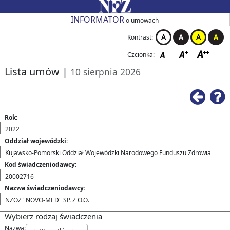
Przejdź do strony głównej
Przejdź do zmiany kontrastu
Przejdź do zmiany czcionki
Przejdź do strony wstecz
Przejdź do pomocy
Przejdź do filtrowania
Przejdź do nagłówka tabeli
Przejdź do strony głównej
Przejdź do strony głównej
INFORMATOR
o umowach
Kontrast:
Czcionka:
Lista umów
|
10 sierpnia 2026
Ws
Rok:
2022
Oddział wojewódzki:
Kujawsko-Pomorski Oddział Wojewódzki Narodowego Funduszu Zdrowia
Kod świadczeniodawcy:
20002716
Nazwa świadczeniodawcy:
NZOZ "NOVO-MED" SP. Z O.O.
Wybierz rodzaj świadczenia
Nazwa: