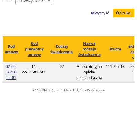
--> Wszystkie <--
Wyczyść
Szukaj
D
Kod
Nazwa
Kod
Rodzaj
aktu
pierwotny
rodzaju
Kwota
umowy
świadczenia
dan
umowy
świadczenia
ce
02-00-
11-
02
Ambulatoryjna
111 727,18
202
02716-
22/B0581/AOS
opieka
16
Link do listy planu umowy o kodzie 02-00-02716-22-01
22-01
specjalistyczna
KAMSOFT S.A., ul. 1 Maja 133, 40-235 Katowice