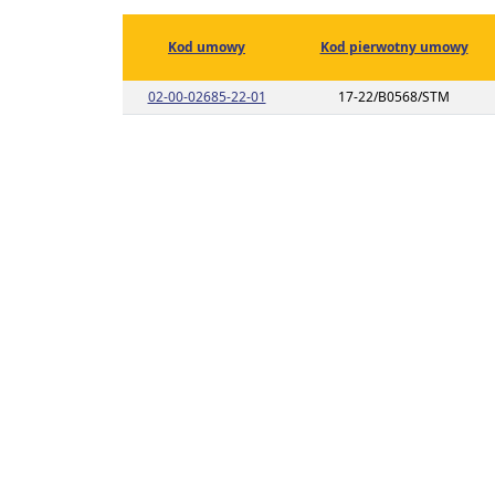
Kod umowy
Kod pierwotny umowy
Link do listy planu umowy o kodzie 0
02-00-02685-22-01
17-22/B0568/STM