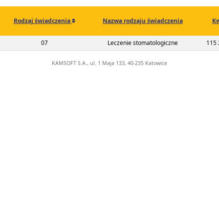
Rodzaj świadczenia
Nazwa rodzaju świadczenia
K
2-00-02685-22-01
07
Leczenie stomatologiczne
115 
KAMSOFT S.A., ul. 1 Maja 133, 40-235 Katowice