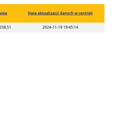
wota
Data aktualizacji danych w centrali
238,51
2024-11-19 19:45:14