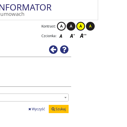
INFORMATOR
 umowach
Kontrast:
Czcionka:
Wstecz
Pomoc
Wyczyść
Szukaj