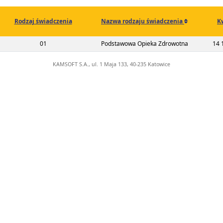
Rodzaj świadczenia
Nazwa rodzaju świadczenia
K
2-00-02555-22-01
01
Podstawowa Opieka Zdrowotna
14 
KAMSOFT S.A., ul. 1 Maja 133, 40-235 Katowice