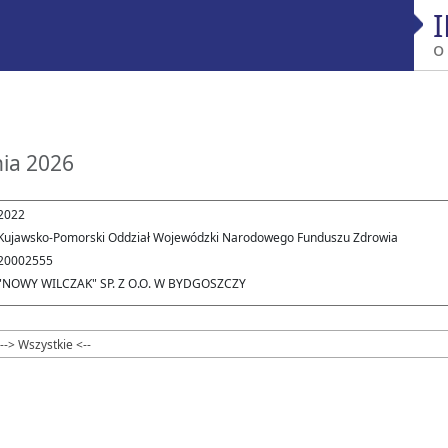
o
nia 2026
2022
Kujawsko-Pomorski Oddział Wojewódzki Narodowego Funduszu Zdrowia
20002555
"NOWY WILCZAK" SP. Z O.O. W BYDGOSZCZY
--> Wszystkie <--