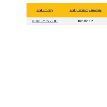
Kod umowy
Kod pierwotny umowy
Link do listy planu umowy o kodzie 0
02-00-02555-22-01
B0538/POZ