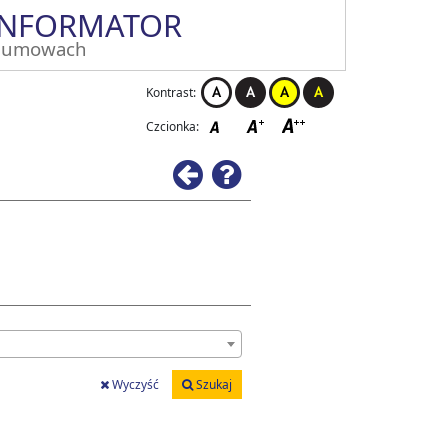
INFORMATOR
 umowach
Kontrast:
Czcionka:
Wstecz
Pomoc
Wyczyść
Szukaj