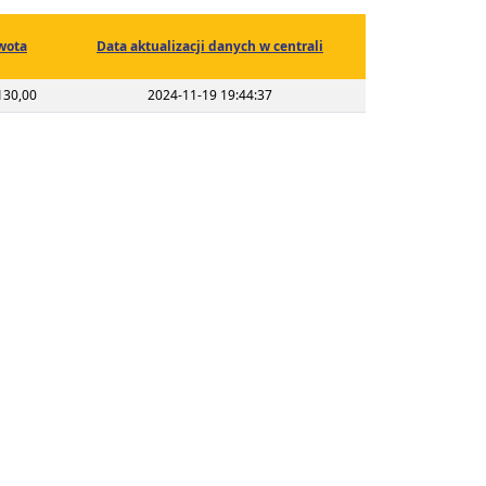
wota
Data aktualizacji danych w centrali
130,00
2024-11-19 19:44:37