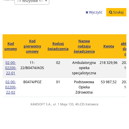
--> Wszystkie <--
Wyczyść
Szukaj
D
Kod
Nazwa
Kod
Rodzaj
aktu
pierwotny
rodzaju
Kwota
umowy
świadczenia
dan
umowy
świadczenia
ce
02-00-
11-
02
Ambulatoryjna
218 329,96
202
02200-
22/B0474/AOS
opieka
10
Link do listy planu umowy o kodzie 02-00-02200-22-01
22-01
specjalistyczna
02-00-
B0474/POZ
01
Podstawowa
53 987,52
202
02200-
Opieka
10
Link do listy planu umowy o kodzie 02-00-02200-22-02
22-02
Zdrowotna
KAMSOFT S.A., ul. 1 Maja 133, 40-235 Katowice