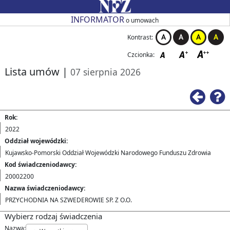
Przejdź do strony głównej
Przejdź do zmiany kontrastu
Przejdź do zmiany czcionki
Przejdź do strony wstecz
Przejdź do pomocy
Przejdź do filtrowania
Przejdź do nagłówka tabeli
Przejdź do strony głównej
Przejdź do strony głównej
INFORMATOR
o umowach
Kontrast:
Czcionka:
Lista umów
|
07 sierpnia 2026
Ws
Rok:
2022
Oddział wojewódzki:
Kujawsko-Pomorski Oddział Wojewódzki Narodowego Funduszu Zdrowia
Kod świadczeniodawcy:
20002200
Nazwa świadczeniodawcy:
PRZYCHODNIA NA SZWEDEROWIE SP. Z O.O.
Wybierz rodzaj świadczenia
Nazwa: