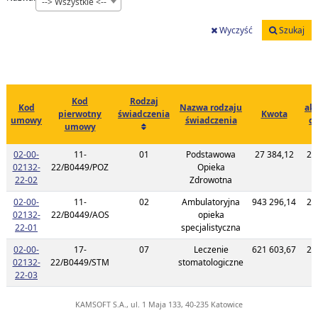
--> Wszystkie <--
Wyczyść
Szukaj
Kod
Rodzaj
Kod
Nazwa rodzaju
akt
pierwotny
świadczenia
Kwota
umowy
świadczenia
d
umowy
c
02-00-
11-
01
Podstawowa
27 384,12
20
02132-
22/B0449/POZ
Opieka
1
Link do listy planu umowy o kodzie 02-00-02132-22-02
22-02
Zdrowotna
02-00-
11-
02
Ambulatoryjna
943 296,14
20
02132-
22/B0449/AOS
opieka
1
Link do listy planu umowy o kodzie 02-00-02132-22-01
22-01
specjalistyczna
02-00-
17-
07
Leczenie
621 603,67
20
02132-
22/B0449/STM
stomatologiczne
1
Link do listy planu umowy o kodzie 02-00-02132-22-03
22-03
KAMSOFT S.A., ul. 1 Maja 133, 40-235 Katowice