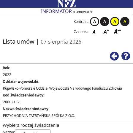
Przejdź do strony głównej
Przejdź do zmiany kontrastu
Przejdź do zmiany czcionki
Przejdź do strony wstecz
Przejdź do pomocy
Przejdź do filtrowania
Przejdź do nagłówka tabeli
Przejdź do strony głównej
Przejdź do strony głównej
INFORMATOR
o umowach
Kontrast:
Czcionka:
Lista umów
|
07 sierpnia 2026
Ws
Rok:
2022
Oddział wojewódzki:
Kujawsko-Pomorski Oddział Wojewódzki Narodowego Funduszu Zdrowia
Kod świadczeniodawcy:
20002132
Nazwa świadczeniodawcy:
PRZYCHODNIA TATRZAŃSKA SPÓŁKA Z O.O.
Wybierz rodzaj świadczenia
Nazwa: