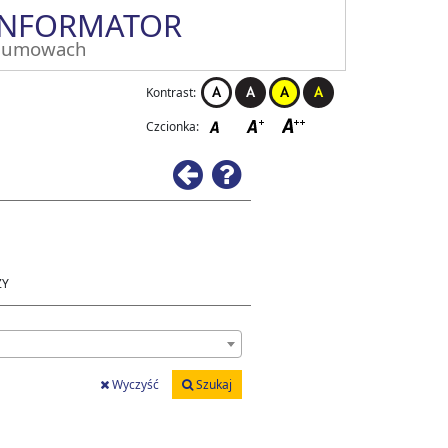
INFORMATOR
 umowach
Kontrast:
Czcionka:
Wstecz
Pomoc
ZY
Wyczyść
Szukaj