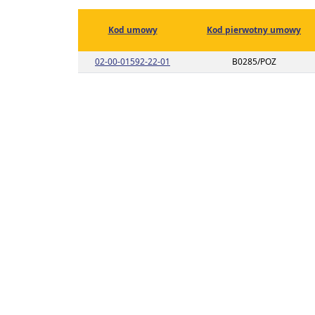
Kod umowy
Kod pierwotny umowy
Link do listy planu umowy o kodzie 
02-00-01592-22-01
B0285/POZ