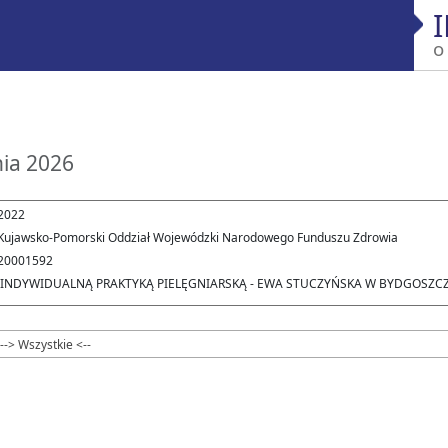
o
nia 2026
2022
Kujawsko-Pomorski Oddział Wojewódzki Narodowego Funduszu Zdrowia
20001592
'INDYWIDUALNĄ PRAKTYKĄ PIELĘGNIARSKĄ - EWA STUCZYŃSKA W BYDGOSZC
--> Wszystkie <--