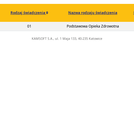
Rodzaj świadczenia
Nazwa rodzaju świadczenia
02-00-01592-22-01
01
Podstawowa Opieka Zdrowotna
KAMSOFT S.A., ul. 1 Maja 133, 40-235 Katowice