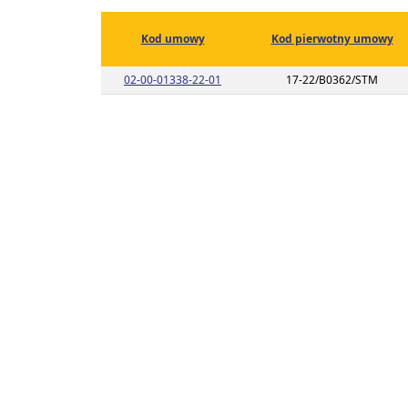
Kod umowy
Kod pierwotny umowy
Link do listy planu umowy o kodzie 
02-00-01338-22-01
17-22/B0362/STM