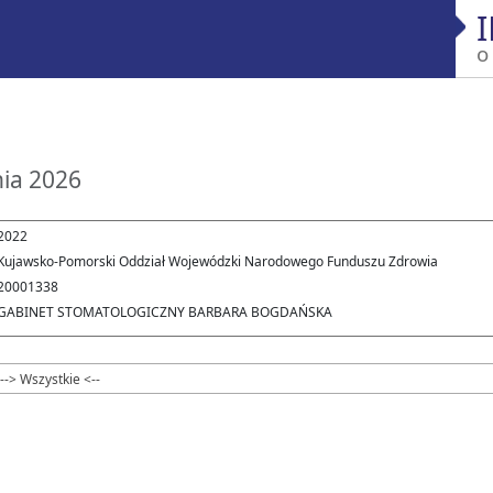
o
nia 2026
2022
Kujawsko-Pomorski Oddział Wojewódzki Narodowego Funduszu Zdrowia
20001338
GABINET STOMATOLOGICZNY BARBARA BOGDAŃSKA
--> Wszystkie <--