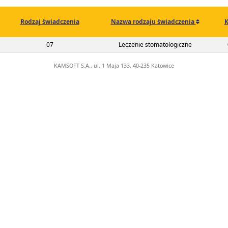
Rodzaj świadczenia
Nazwa rodzaju świadczenia
K
02-00-01338-22-01
07
Leczenie stomatologiczne
KAMSOFT S.A., ul. 1 Maja 133, 40-235 Katowice