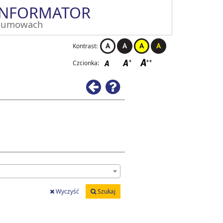
INFORMATOR
 umowach
Kontrast:
Czcionka:
Wstecz
Pomoc
Wyczyść
Szukaj