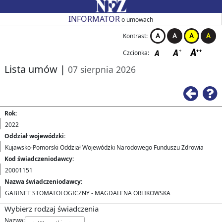
Przejdź do strony głównej
Przejdź do zmiany kontrastu
Przejdź do zmiany czcionki
Przejdź do strony wstecz
Przejdź do pomocy
Przejdź do filtrowania
Przejdź do nagłówka tabeli
Przejdź do strony głównej
Przejdź do strony głównej
INFORMATOR
o umowach
Kontrast:
Czcionka:
Lista umów
|
07 sierpnia 2026
Ws
Rok:
2022
Oddział wojewódzki:
Kujawsko-Pomorski Oddział Wojewódzki Narodowego Funduszu Zdrowia
Kod świadczeniodawcy:
20001151
Nazwa świadczeniodawcy:
GABINET STOMATOLOGICZNY - MAGDALENA ORLIKOWSKA
Wybierz rodzaj świadczenia
Nazwa: