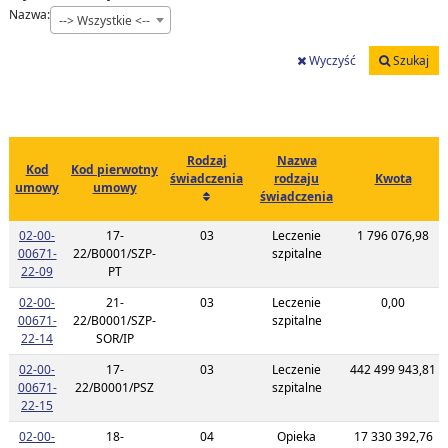
Nazwa:
--> Wszystkie <--
Wyczyść
Szukaj
Rodzaj
Nazwa
Kod
Kod pierwotny
świadczenia
rodzaju
Kwota
umowy
umowy
świadczenia
02-00-
17-
03
Leczenie
1 796 076,98
00671-
22/B0001/SZP-
szpitalne
Link do listy planu umowy o kodzie 02-00-00671-22-09
22-09
PT
02-00-
21-
03
Leczenie
0,00
00671-
22/B0001/SZP-
szpitalne
Link do listy planu umowy o kodzie 02-00-00671-22-14
22-14
SOR/IP
02-00-
17-
03
Leczenie
442 499 943,81
00671-
22/B0001/PSZ
szpitalne
Link do listy planu umowy o kodzie 02-00-00671-22-15
22-15
02-00-
18-
04
Opieka
17 330 392,76