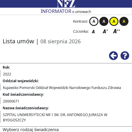
Przejdź do strony głównej
Przejdź do zmiany kontrastu
Przejdź do zmiany czcionki
Przejdź do strony wstecz
Przejdź do pomocy
Przejdź do filtrowania
Przejdź do nagłówka tabeli
Przejdź do strony głównej
Przejdź do strony głównej
INFORMATOR
o umowach
Kontrast:
Czcionka:
Lista umów
|
08 sierpnia 2026
Ws
Rok:
2022
Oddział wojewódzki:
Kujawsko-Pomorski Oddział Wojewódzki Narodowego Funduszu Zdrowia
Kod świadczeniodawcy:
20000671
Nazwa świadczeniodawcy:
SZPITAL UNIWERSYTECKI NR 1 IM. DR. ANTONIEGO JURASZA W
BYDGOSZCZY
Wybierz rodzaj świadczenia