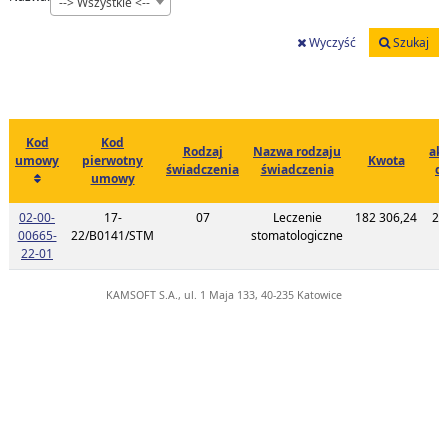
--> Wszystkie <--
Wyczyść
Szukaj
Kod
Kod
Rodzaj
Nazwa rodzaju
akt
umowy
pierwotny
Kwota
świadczenia
świadczenia
d
umowy
c
02-00-
17-
07
Leczenie
182 306,24
20
00665-
22/B0141/STM
stomatologiczne
1
Link do listy planu umowy o kodzie 02-00-00665-22-01
22-01
KAMSOFT S.A., ul. 1 Maja 133, 40-235 Katowice