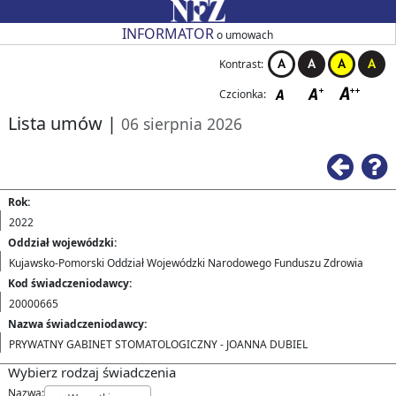
Przejdź do strony głównej
Przejdź do zmiany kontrastu
Przejdź do zmiany czcionki
Przejdź do strony wstecz
Przejdź do pomocy
Przejdź do filtrowania
Przejdź do nagłówka tabeli
Przejdź do strony głównej
Przejdź do strony głównej
INFORMATOR
o umowach
Kontrast:
Czcionka:
Lista umów
|
06 sierpnia 2026
Ws
Rok:
2022
Oddział wojewódzki:
Kujawsko-Pomorski Oddział Wojewódzki Narodowego Funduszu Zdrowia
Kod świadczeniodawcy:
20000665
Nazwa świadczeniodawcy:
PRYWATNY GABINET STOMATOLOGICZNY - JOANNA DUBIEL
Wybierz rodzaj świadczenia
Nazwa: