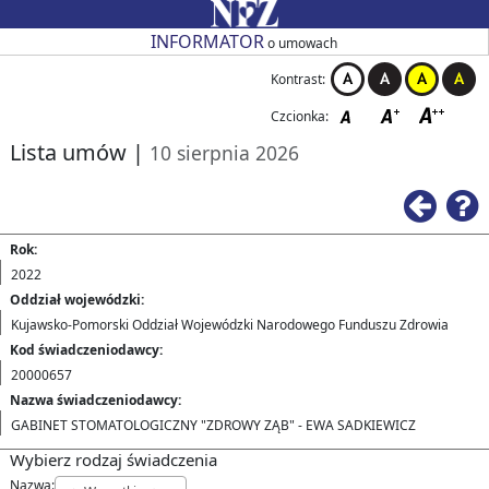
Przejdź do strony głównej
Przejdź do zmiany kontrastu
Przejdź do zmiany czcionki
Przejdź do strony wstecz
Przejdź do pomocy
Przejdź do filtrowania
Przejdź do nagłówka tabeli
Przejdź do strony głównej
Przejdź do strony głównej
INFORMATOR
o umowach
Kontrast:
Czcionka:
Lista umów
|
10 sierpnia 2026
Ws
Rok:
2022
Oddział wojewódzki:
Kujawsko-Pomorski Oddział Wojewódzki Narodowego Funduszu Zdrowia
Kod świadczeniodawcy:
20000657
Nazwa świadczeniodawcy:
GABINET STOMATOLOGICZNY "ZDROWY ZĄB" - EWA SADKIEWICZ
Wybierz rodzaj świadczenia
Nazwa: