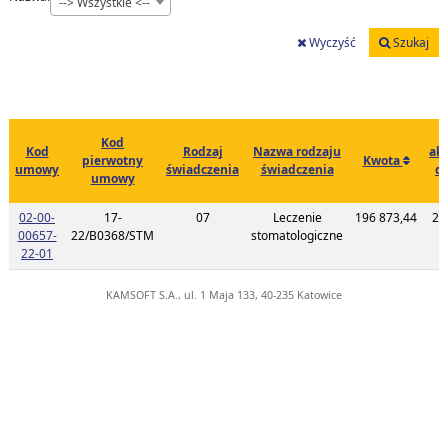
--> Wszystkie <--
Wyczyść
Szukaj
Kod
Kod
Rodzaj
Nazwa rodzaju
akt
pierwotny
Kwota
umowy
świadczenia
świadczenia
d
umowy
c
02-00-
17-
07
Leczenie
196 873,44
20
00657-
22/B0368/STM
stomatologiczne
1
Link do listy planu umowy o kodzie 02-00-00657-22-01
22-01
KAMSOFT S.A., ul. 1 Maja 133, 40-235 Katowice