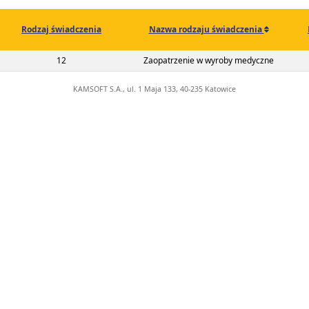
Rodzaj świadczenia
Nazwa rodzaju świadczenia
02-00-00495-22-01
12
Zaopatrzenie w wyroby medyczne
KAMSOFT S.A., ul. 1 Maja 133, 40-235 Katowice