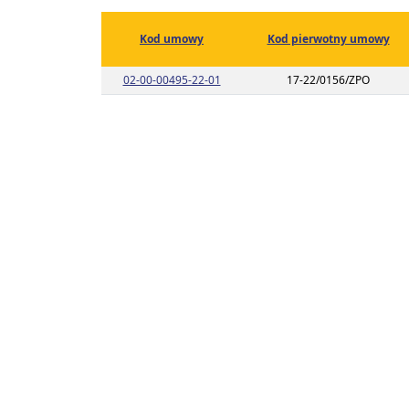
Kod umowy
Kod pierwotny umowy
Link do listy planu umowy o kodzie 
02-00-00495-22-01
17-22/0156/ZPO