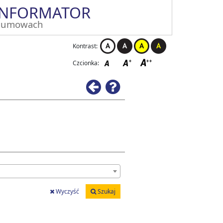
INFORMATOR
 umowach
Kontrast:
Czcionka:
Wstecz
Pomoc
Wyczyść
Szukaj