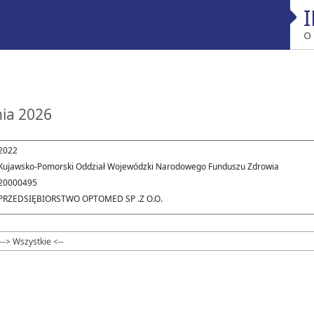
o
nia 2026
2022
Kujawsko-Pomorski Oddział Wojewódzki Narodowego Funduszu Zdrowia
20000495
PRZEDSIĘBIORSTWO OPTOMED SP .Z O.O.
--> Wszystkie <--